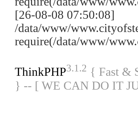
require(/data/www/www
[26-08-08 07:50:08]
/data/www/www.cityofste
require(/data/www/www
3.1.2
ThinkPHP
{ Fast &
} -- [ WE CAN DO IT J