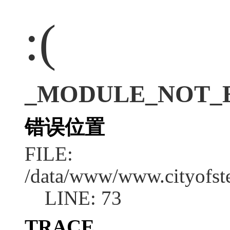
:(
_MODULE_NOT_EX
错误位置
FILE:
/data/www/www.cityofs
LINE: 73
TRACE